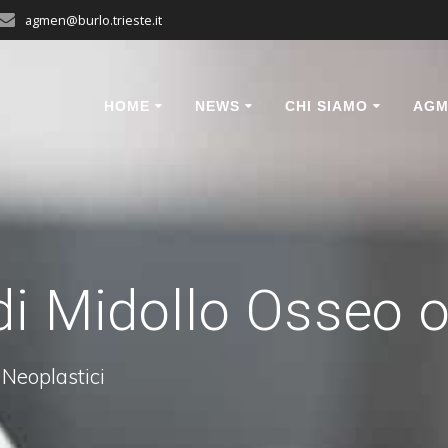
agmen@burlo.trieste.it
HOME
NEWS
CHI SIAMO
AGM
i Midollo Osseo o 
 Neoplastici